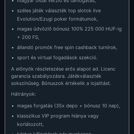
magyar oldal verzió és támogatás,
széles játék választék top slotok live
Evolution/Ezugi poker formátumok,
magas üdvözlő bónusz 100% 225 000 HUF-ig
+ 200 FS,
állandó promók free spin cashback turnírok,
sport és virtual fogadások szekció.
A előnyök részletezése erős alapot ad. Licenc
garancia szabályozásra. Játékválaszték
sokszínűség. Bónuszok értékelik a lojalitást.
Hátrányok:
magas forgatás (35x depo + bónusz 10 nap),
klasszikus VIP program hiánya vagy
korlátozott,