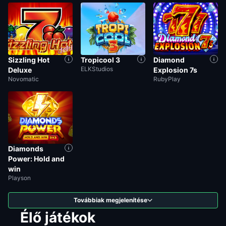
Sizzling Hot
Tropicool 3
Diamond
ELKStudios
Deluxe
Explosion 7s
Novomatic
RubyPlay
Diamonds
Power: Hold and
win
Playson
Továbbiak megjelenítése
Élő játékok