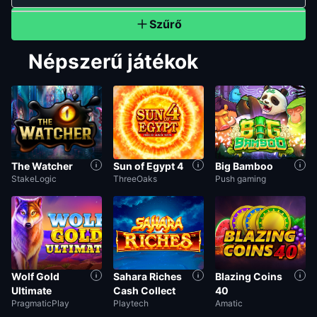
Szűrő
Népszerű játékok
The Watcher
Sun of Egypt 4
Big Bamboo
StakeLogic
ThreeOaks
Push gaming
Wolf Gold
Sahara Riches
Blazing Coins
Ultimate
Cash Collect
40
PragmaticPlay
Playtech
Amatic