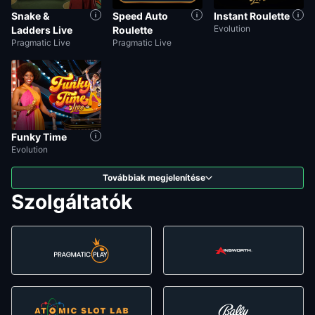
Snake &
Speed Auto
Instant Roulette
Evolution
Ladders Live
Roulette
Pragmatic Live
Pragmatic Live
Funky Time
Evolution
Továbbiak megjelenítése
Szolgáltatók