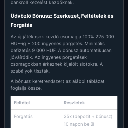
bankroll kezelést kezdőknek.
Üdvözlő Bónusz: Szerkezet, Feltételek és
Forgatás
Az új játékosok kezdő csomagja 100% 225 000
HUF-ig + 200 ingyenes pörgetés. Minimális
befizetés 9 000 HUF. A bónusz automatikusan
jóváíródik. Az ingyenes pörgetések
csomagokban érkeznek kijelölt slotokra. A
szabályok tiszták.
A bónusz keretrendszert az alábbi táblázat
foglalja össze.
Feltétel
Részletek
Forgatás
35x (depozit + bónusz)
10 napon belül