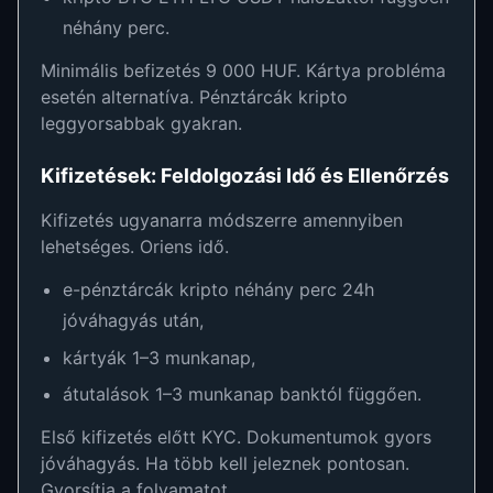
néhány perc.
Minimális befizetés 9 000 HUF. Kártya probléma
esetén alternatíva. Pénztárcák kripto
leggyorsabbak gyakran.
Kifizetések: Feldolgozási Idő és Ellenőrzés
Kifizetés ugyanarra módszerre amennyiben
lehetséges. Oriens idő.
e-pénztárcák kripto néhány perc 24h
jóváhagyás után,
kártyák 1–3 munkanap,
átutalások 1–3 munkanap banktól függően.
Első kifizetés előtt KYC. Dokumentumok gyors
jóváhagyás. Ha több kell jeleznek pontosan.
Gyorsítja a folyamatot.