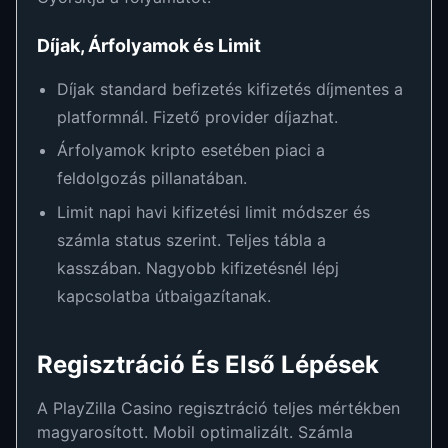
Díjak, Árfolyamok és Limit
Díjak standard befizetés kifizetés díjmentes a
platformnál. Fizető provider díjazhat.
Árfolyamok kripto esetében piaci a
feldolgozás pillanatában.
Limit napi havi kifizetési limit módszer és
számla status szerint. Teljes tábla a
kasszában. Nagyobb kifizetésnél lépj
kapcsolatba útbaigazítanak.
Regisztráció És Első Lépések
A PlayZilla Casino regisztráció teljes mértékben
magyarosított. Mobil optimalizált. Számla