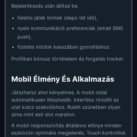
Bejelentkezés után állítsd be.
felelős játék limitek (depo tét idő),
nyelv kommunikáció preferenciák (email SMS
push),
fizetési módok kasszában gyorsításhoz.
Profilban bónusz történelem és forgatás tracker.
Mobil Élmény És Alkalmazás
Játszhatsz ahol kényelmes. A mobil oldal
automatikusan illeszkedik. Interfész rövidíti az
utat kulcs szekciókhoz. Rulett szünetben olyan
sima mint esti slot maraton.
A mobil responszivitás általános előnye minden
eszközön optimális megjelenés. Touch kontrollok