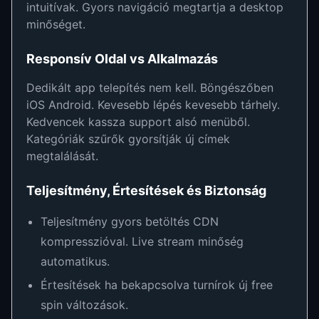
intuitívak. Gyors navigáció megtartja a desktop
minőséget.
Responsív Oldal vs Alkalmazás
Dedikált app telepítés nem kell. Böngészőben
iOS Android. Kevesebb lépés kevesebb tárhely.
Kedvencek kassza support alsó menüből.
Kategóriák szűrők gyorsítják új címek
megtalálását.
Teljesítmény, Értesítések és Biztonság
Teljesítmény gyors betöltés CDN
kompresszióval. Live stream minőség
automatikus.
Értesítések ha bekapcsolva turnírok új free
spin változások.