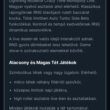
Lightning Roulette Crazy Time Monopoly Live.
Magyar nyelvű asztalok ahol elérhető. Klasszikus
rajongóknak RNG blackjack rulett baccarat
kocka. Több limitben Auto Turbo Side Bets
funkciókkal. Kontroll és tempó kedvelőknek RNG
dinamikus sessionökre.
A live dealer-ek valós idejű interakciót adnak.
RNG gyors döntéseket tesz lehetővé. Game
show-k szórakoztató elemekkel bővítik.
Alacsony és Magas Tét Játékok
Szimbolikus tétek vagy nagy izgalom. Elérhető.
mikro tétek néhány fillértől spin/kör,
közepes limitok napi játékra,
high roller asztalok live-ben és asztaliakban.
Minden játéknál mutatják a tét tartományt.