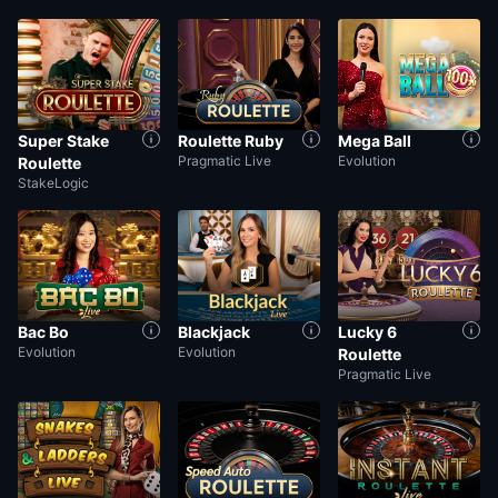
Super Stake
Roulette Ruby
Mega Ball
Pragmatic Live
Evolution
Roulette
StakeLogic
Bac Bo
Blackjack
Lucky 6
Evolution
Evolution
Roulette
Pragmatic Live