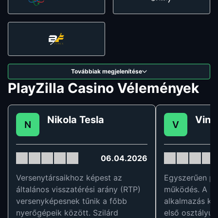
Továbbiak megjelenítése
PlayZilla Casino Vélemények
Nikola Tesla
Vinc
N
V
06.04.2026
Versenytársaikhoz képest az
Egyszerűen pro
általános visszatérési arány (RTP)
működés. A má
versenyképesnek tűnik a főbb
alkalmazás kiv
nyerőgépeik között. Szilárd
első osztályú.