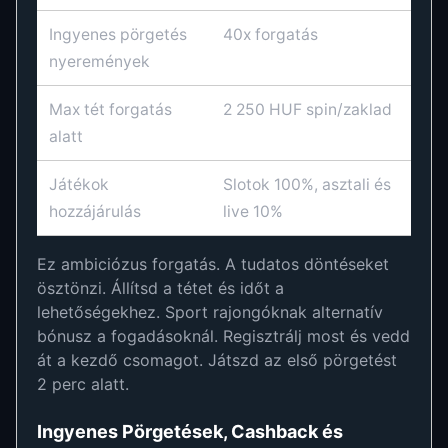
Ingyenes pörgetés
40x forgatás
nyeremények
Max tét forgatás
2 250 HUF spin/zaklad
alatt
Játékok
Slotok 100%, asztali és
hozzájárulás
live 10%
Ez ambiciózus forgatás. A tudatos döntéseket
ösztönzi. Állítsd a tétet és időt a
lehetőségekhez. Sport rajongóknak alternatív
bónusz a fogadásoknál. Regisztrálj most és vedd
át a kezdő csomagot. Játszd az első pörgetést
2 perc alatt.
Ingyenes Pörgetések, Cashback és