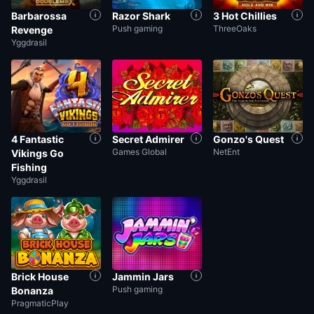
Barbarossa
Razor Shark
3 Hot Chillies
Push gaming
ThreeOaks
Revenge
Yggdrasil
4 Fantastic
Secret Admirer
Gonzo's Quest
Games Global
NetEnt
Vikings Go
Fishing
Yggdrasil
Brick House
Jammin Jars
Push gaming
Bonanza
PragmaticPlay