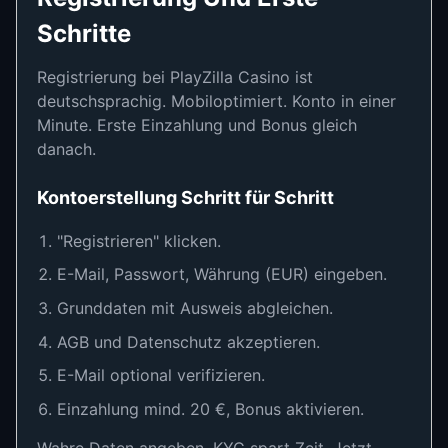
Schritte
Registrierung bei PlayZilla Casino ist
deutschsprachig. Mobiloptimiert. Konto in einer
Minute. Erste Einzahlung und Bonus gleich
danach.
Kontoerstellung Schritt für Schritt
"Registrieren" klicken.
E-Mail, Passwort, Währung (EUR) eingeben.
Grunddaten mit Ausweis abgleichen.
AGB und Datenschutz akzeptieren.
E-Mail optional verifizieren.
Einzahlung mind. 20 €, Bonus aktivieren.
Wahre Daten angeben. KYC spart Zeit. Jetzt