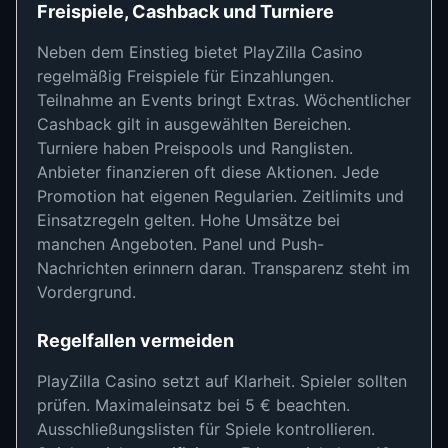
Freispiele, Cashback und Turniere
Neben dem Einstieg bietet PlayZilla Casino
regelmäßig Freispiele für Einzahlungen.
Teilnahme an Events bringt Extras. Wöchentlicher
Cashback gilt in ausgewählten Bereichen.
Turniere haben Preispools und Ranglisten.
Anbieter finanzieren oft diese Aktionen. Jede
Promotion hat eigenen Regularien. Zeitlimits und
Einsatzregeln gelten. Hohe Umsätze bei
manchen Angeboten. Panel und Push-
Nachrichten erinnern daran. Transparenz steht im
Vordergrund.
Regelfallen vermeiden
PlayZilla Casino setzt auf Klarheit. Spieler sollten
prüfen. Maximaleinsatz bei 5 € beachten.
Ausschließungslisten für Spiele kontrollieren.