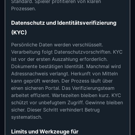
Standard. Spieler profitieren von klaren
Prozessen.
Datenschutz und Identitätsverifizierung
(KYC)
Persönliche Daten werden verschlüsselt.
Verarbeitung folgt Datenschutzvorschriften. KYC
ist vor der ersten Auszahlung erforderlich.
Dokumente bestätigen Identität. Manchmal wird
Adressnachweis verlangt. Herkunft von Mitteln
kann geprüft werden. Der Prozess läuft über
einen sicheren Portal. Das Verifizierungsteam
arbeitet effizient. Wartezeiten bleiben kurz. KYC
schützt vor unbefugtem Zugriff. Gewinne bleiben
sicher. Dieser Schritt verhindert Betrug
systematisch.
Limits und Werkzeuge für