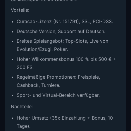
Vorteile:
Curacao-Lizenz (Nr. 151791), SSL, PCI-DSS.
Deutsche Version, Support auf Deutsch.
Breites Spielangebot: Top-Slots, Live von
Evolution/Ezugi, Poker.
Hoher Willkommensbonus 100 % bis 500 € +
200 FS.
Regelmäßige Promotionen: Freispiele,
Cashback, Turniere.
Sport- und Virtual-Bereich verfügbar.
Nachteile:
Hoher Umsatz (35x Einzahlung + Bonus, 10
Tage).