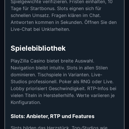
Spielgewichte verifizieren. Fristen einhalten, 10
Tage für Startbonus. Slots eignen sich für
schnellen Umsatz. Fragen klären im Chat.
Antworten kommen in Sekunden. Öffnen Sie den
Live-Chat bei Unklarheiten.
Spielebibliothek
PlayZilla Casino bietet breite Auswahl.
Navigation bleibt intuitiv. Slots in allen Stilen
dominieren. Tischspiele in Varianten. Live-
Studios professionell. Poker als RNG oder Live.
Lobby priorisiert Geschwindigkeit. RTP-Infos bei
vielen Titeln in Herstellerhilfe. Werte variieren je
Konfiguration.
Slots: Anbieter, RTP und Features
Slots bilden das Herzstück. Top-Studios wie