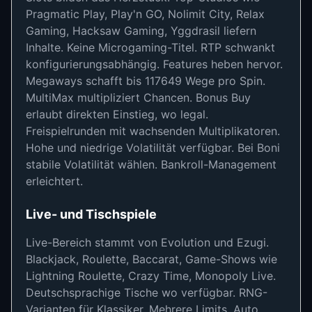
Pragmatic Play, Play'n GO, Nolimit City, Relax
Gaming, Hacksaw Gaming, Yggdrasil liefern
Inhalte. Keine Microgaming-Titel. RTP schwankt
konfigurierungsabhängig. Features heben hervor.
Megaways schafft bis 117649 Wege pro Spin.
MultiMax multipliziert Chancen. Bonus Buy
erlaubt direkten Einstieg, wo legal.
Freispielrunden mit wachsenden Multiplikatoren.
Hohe und niedrige Volatilität verfügbar. Bei Boni
stabile Volatilität wählen. Bankroll-Management
erleichtert.
Live- und Tischspiele
Live-Bereich stammt von Evolution und Ezugi.
Blackjack, Roulette, Baccarat, Game-Shows wie
Lightning Roulette, Crazy Time, Monopoly Live.
Deutschsprachige Tische wo verfügbar. RNG-
Varianten für Klassiker. Mehrere Limits. Auto,