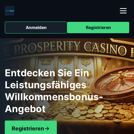
Anmelden
Registrieren
Entdecken Sie Ein
Leistungsfähiges
Willkommensbonus-
Angebot
Registrieren