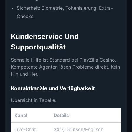
Sicherheit: Biometrie, Tokenisierung, Extra-
Checks.
Kundenservice Und
Supportqualität
Schnelle Hilfe ist Standard bei PlayZilla Casino.
Kompetente Agenten lösen Probleme direkt. Kein
Hin und Her.
Kontaktkanäle und Verfügbarkeit
Übersicht in Tabelle.
Kanal
Details
Live-Chat
24/7, Deutsch/Englisch