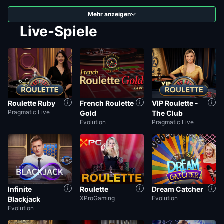
Mehr anzeigen
Live-Spiele
Roulette Ruby
French Roulette
VIP Roulette -
Pragmatic Live
Gold
The Club
Evolution
Pragmatic Live
Infinite
Roulette
Dream Catcher
XProGaming
Evolution
Blackjack
Evolution